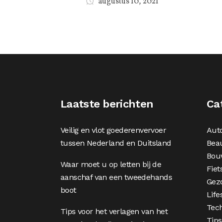
augustus 10, 2021
Laatste berichten
Ca
Veilig en vlot goederenvervoer
Aut
tussen Nederland en Duitsland
Bea
Bou
Waar moet u op letten bij de
Fiet
aanschaf van een tweedehands
Gez
boot
Life
Tec
Tips voor het verlagen van het
Tips