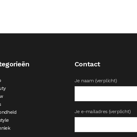
tegorieën
Contact
o
Je naam (verplicht)
uty
w
s
Je e-mailadres (verplicht)
ondheid
style
hniek