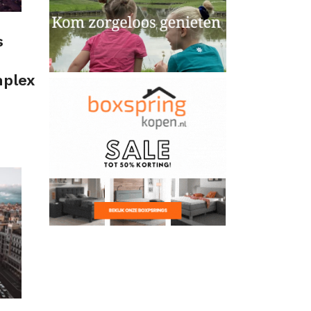
s
plex