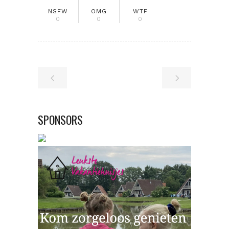
NSFW
OMG
WTF
0
0
0
SPONSORS