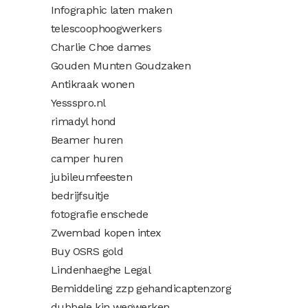
Infographic laten maken
telescoophoogwerkers
Charlie Choe dames
Gouden Munten Goudzaken
Antikraak wonen
Yessspro.nl
rimadyl hond
Beamer huren
camper huren
jubileumfeesten
bedrijfsuitje
fotografie enschede
Zwembad kopen intex
Buy OSRS gold
Lindenhaeghe Legal
Bemiddeling zzp gehandicaptenzorg
dubbele kin wegwerken