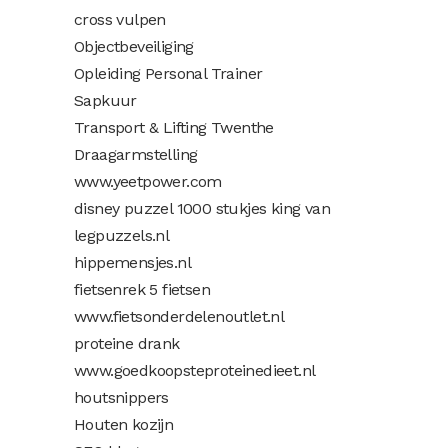
cross vulpen
Objectbeveiliging
Opleiding Personal Trainer
Sapkuur
Transport & Lifting Twenthe
Draagarmstelling
www.yeetpower.com
disney puzzel 1000 stukjes king van
legpuzzels.nl
hippemensjes.nl
fietsenrek 5 fietsen
www.fietsonderdelenoutlet.nl
proteine drank
www.goedkoopsteproteinedieet.
nl
houtsnippers
Houten kozijn