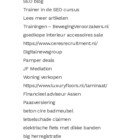
SEO blog
Trainer in de SEO cursus
Lees meer artikelen
Trainingen – BewegingVeroorzakers.nl
goedkope interieur accessoires sale
https://www.ceresrecruitment.nl/
Digitalnewsgroup
Pamper deals
JF Mediation
Woning verkopen
https://www.luxuryfloors.nl/laminaat/
Financieel adviseur Assen
Paasversiering
beton cire badmeubel
letselschade claimen
elektrische fiets met dikke banden
big herregistratie