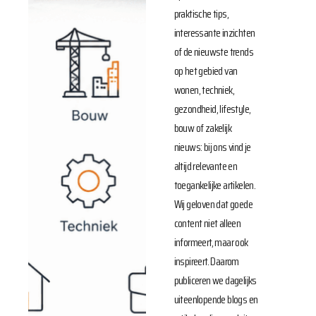
praktische tips,
interessante inzichten
of de nieuwste trends
op het gebied van
wonen, techniek,
gezondheid, lifestyle,
bouw of zakelijk
nieuws: bij ons vind je
altijd relevante en
toegankelijke artikelen.
Wij geloven dat goede
content niet alleen
informeert, maar ook
inspireert. Daarom
publiceren we dagelijks
uiteenlopende blogs en