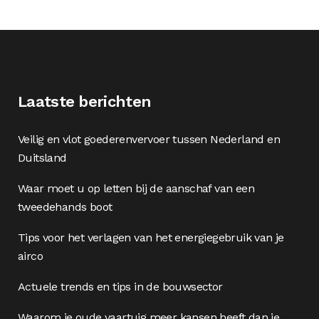
Laatste berichten
Veilig en vlot goederenvervoer tussen Nederland en
Duitsland
Waar moet u op letten bij de aanschaf van een
tweedehands boot
Tips voor het verlagen van het energiegebruik van je
airco
Actuele trends en tips in de bouwsector
Waarom je oude vaartuig meer kansen heeft dan je