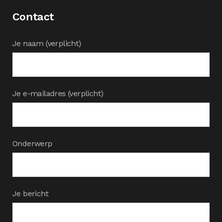
Contact
Je naam (verplicht)
Je e-mailadres (verplicht)
Onderwerp
Je bericht