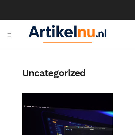
Uncategorized