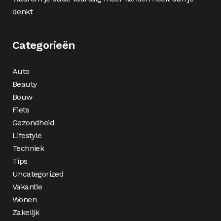
denkt
Categorieën
Auto
Beauty
Bouw
Fiets
Gezondheid
Lifestyle
Techniek
Tips
Uncategorized
Vakantie
Wonen
Zakelijk