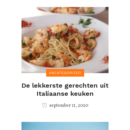
UNCATEGORIZED
De lekkerste gerechten uit
Italiaanse keuken
september 11, 2020