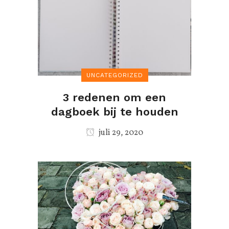
UNCATEGORIZED
3 redenen om een
dagboek bij te houden
juli 29, 2020