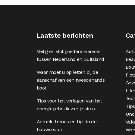
Laatste berichten
Ca
Veilig en vlot goederenvervoer
Aut
tussen Nederland en Duitsland
Bea
Bou
Waar moet u op letten bij de
Fiet
aanschaf van een tweedehands
Gez
boot
Life
Tec
Tips voor het verlagen van het
Tips
energiegebruik van je airco
Unc
Actuele trends en tips in de
Vaka
bouwsector
Won