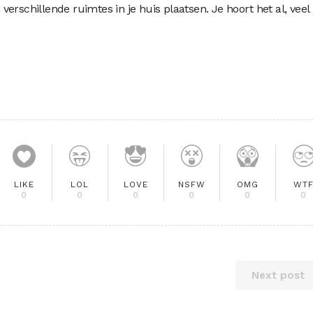
erschillende ruimtes in je huis plaatsen. Je hoort het al, veel
LIKE
LOL
LOVE
NSFW
OMG
WT
0
0
0
0
0
0
Next post