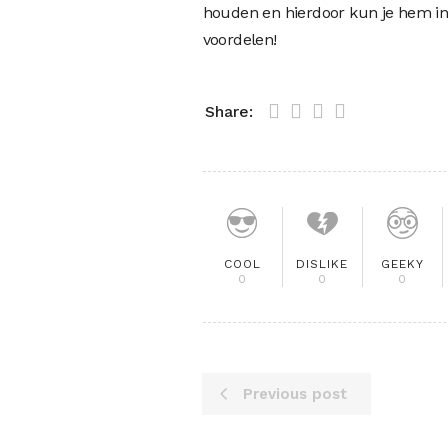
houden en hierdoor kun je hem in v
voordelen!
Share:
COOL
DISLIKE
GEEKY
0
0
0
Previous post