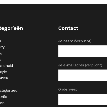
tegorieën
Contact
o
Je naam (verplicht)
uty
w
s
Je e-mailadres (verplicht)
ondheid
style
hniek
Onderwerp
ategorized
ntie
en