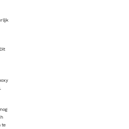
lijk
Dit
poxy
k.
 nog
ch
 te