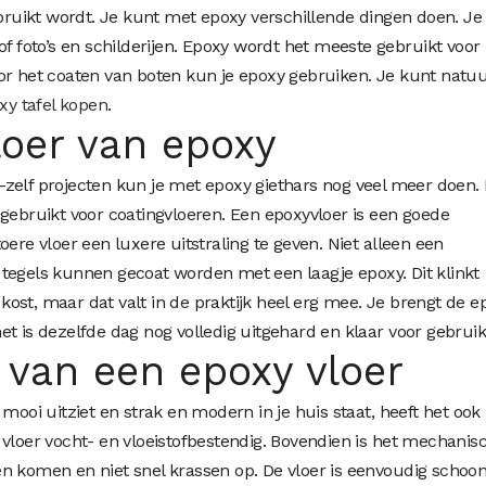
uikt wordt. Je kunt met epoxy verschillende dingen doen. Je
of foto’s en schilderijen. Epoxy wordt het meeste gebruikt voor
or het coaten van boten kun je epoxy gebruiken. Je kunt natuur
xy tafel kopen
.
loer van epoxy
-zelf projecten
kun je met epoxy giethars nog veel meer doen. 
 gebruikt voor coatingvloeren. Een epoxyvloer is een goede
oere vloer een luxere uitstraling te geven. Niet alleen een
tegels kunnen gecoat worden met een laagje epoxy. Dit klinkt
d kost, maar dat valt in de praktijk heel erg mee. Je brengt de e
et is dezelfde dag nog volledig uitgehard en klaar voor gebrui
 van een epoxy vloer
 mooi uitziet en strak en modern in je huis staat, heeft het ook
 vloer vocht- en vloeistofbestendig. Bovendien is het mechanis
n komen en niet snel krassen op. De vloer is eenvoudig schoon