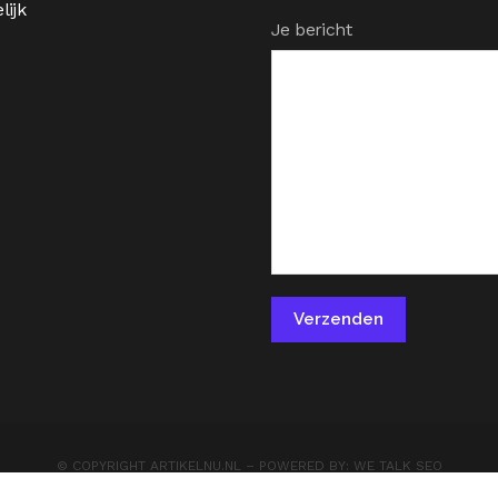
lijk
Je bericht
© COPYRIGHT
ARTIKELNU.NL
– POWERED BY:
WE TALK SEO