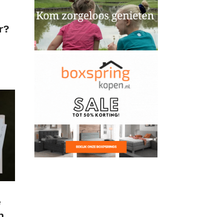
r?
e
n