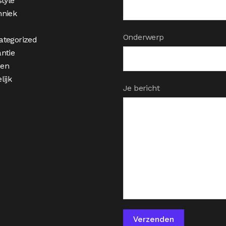
style
hniek
Onderwerp
ategorized
ntie
en
lijk
Je bericht