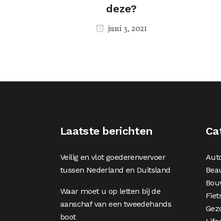
deze?
juni 3, 2021
Laatste berichten
Ca
Veilig en vlot goederenvervoer
Aut
tussen Nederland en Duitsland
Bea
Bou
Waar moet u op letten bij de
Fiet
aanschaf van een tweedehands
Gez
boot