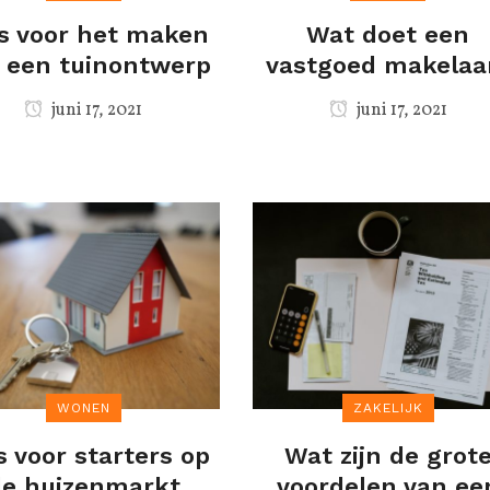
s voor het maken
Wat doet een
 een tuinontwerp
vastgoed makelaa
juni 17, 2021
juni 17, 2021
WONEN
ZAKELIJK
s voor starters op
Wat zijn de grot
de huizenmarkt
voordelen van ee