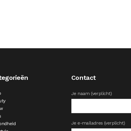
tegorieën
Contact
o
Je naam (verplicht)
uty
w
s
Je e-mailadres (verplicht)
ondheid