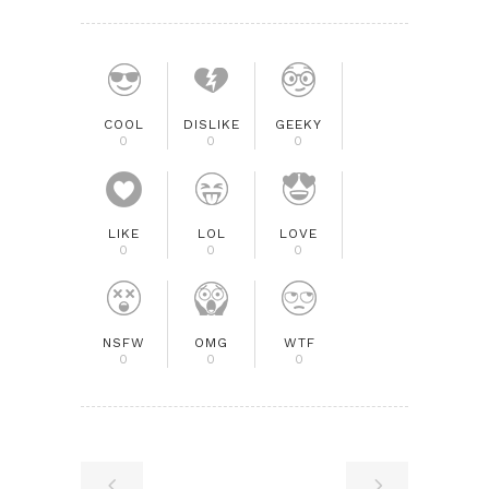
COOL
DISLIKE
GEEKY
0
0
0
LIKE
LOL
LOVE
0
0
0
NSFW
OMG
WTF
0
0
0