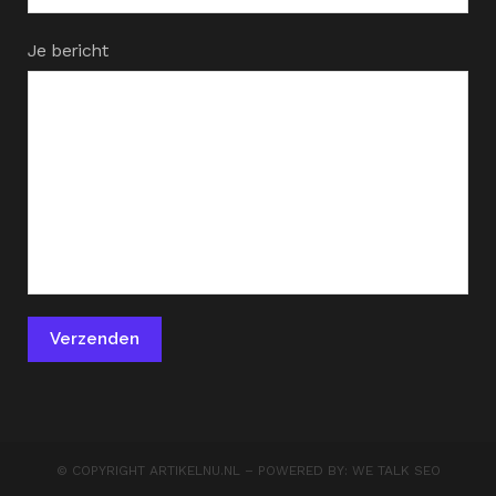
Je bericht
© COPYRIGHT
ARTIKELNU.NL
– POWERED BY:
WE TALK SEO