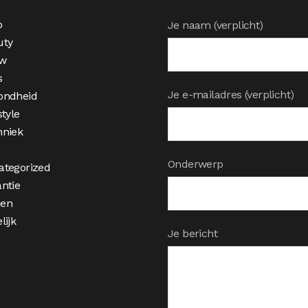
o
Je naam (verplicht)
uty
w
s
Je e-mailadres (verplicht)
ondheid
style
hniek
Onderwerp
ategorized
ntie
en
lijk
Je bericht