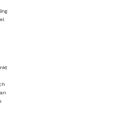
ling
el
enkt
och
van
s