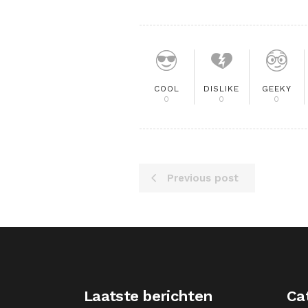
COOL
DISLIKE
GEEKY
0
0
0
Previous post
Laatste berichten
Ca