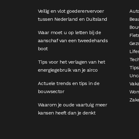
Veilig en vlot goederenvervoer
Aut
tussen Nederland en Duitsland
Bea
Bou
Waar moet u op letten bij de
Fiet
aanschaf van een tweedehands
Gez
boot
Life
Tec
Tips voor het verlagen van het
Tips
energiegebruik van je airco
Unc
Actuele trends en tips in de
Vaka
bouwsector
Won
Zake
Waarom je oude vaartuig meer
kansen heeft dan je denkt