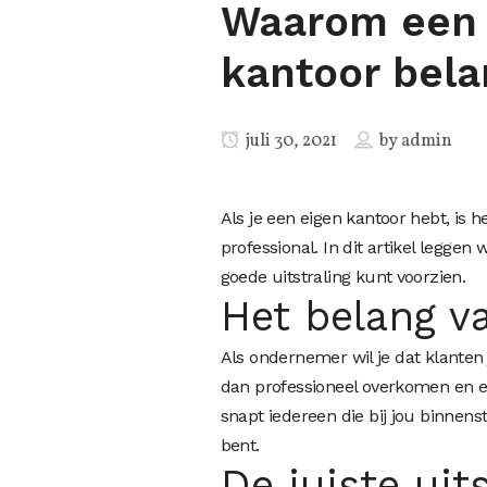
Waarom een g
kantoor belan
juli 30, 2021
by
admin
Als je een eigen kantoor hebt, is h
professional. In dit artikel leggen
goede uitstraling kunt voorzien.
Het belang v
Als ondernemer wil je dat klanten 
dan professioneel overkomen en e
snapt iedereen die bij jou binnens
bent.
De juiste uits