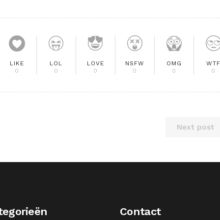
LIKE
LOL
LOVE
NSFW
OMG
WT
0
0
0
0
0
0
Next post
tegorieën
Contact