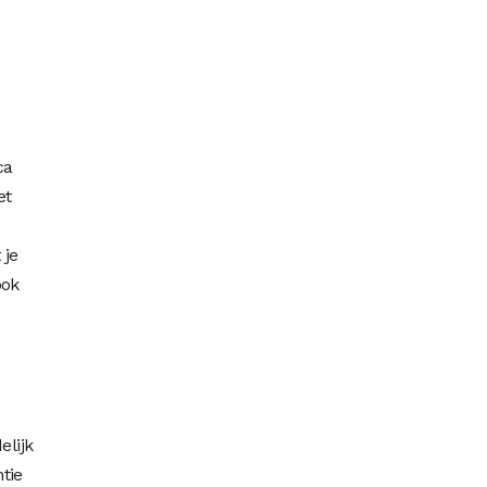
ca
et
 je
ook
lijk
tie