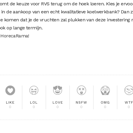
komt de keuze voor RVS terug om de hoek loeren. Kies je ervoo
 in de aankoop van een echt kwalitatieve koelwerkbank? Dan za
sie komen dat je de vruchten zal plukken van deze investering n
ok op lange termijn.
j
HorecaRama
!
LIKE
LOL
LOVE
NSFW
OMG
WT
0
0
0
0
0
0