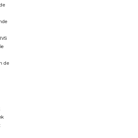
 de
ende
 RVS
ie
an de
k
nk
t