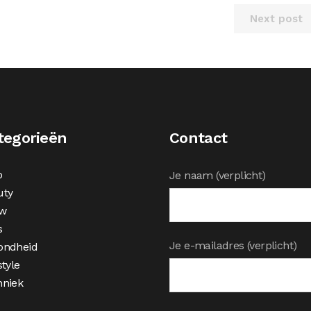
Next post
tegorieën
Contact
o
Je naam (verplicht)
uty
w
s
Je e-mailadres (verplicht)
ondheid
style
hniek