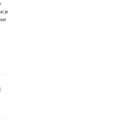
r
l je
iet
F