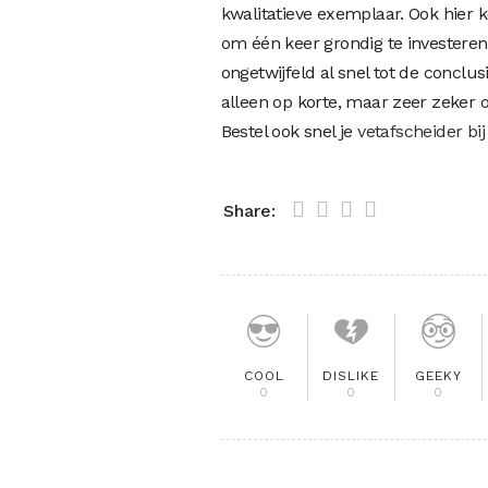
kwalitatieve exemplaar. Ook hier 
om één keer grondig te investeren
ongetwijfeld al snel tot de conclu
alleen op korte, maar zeer zeker o
Bestel ook snel je
vetafscheider bi
Share:
COOL
DISLIKE
GEEKY
0
0
0