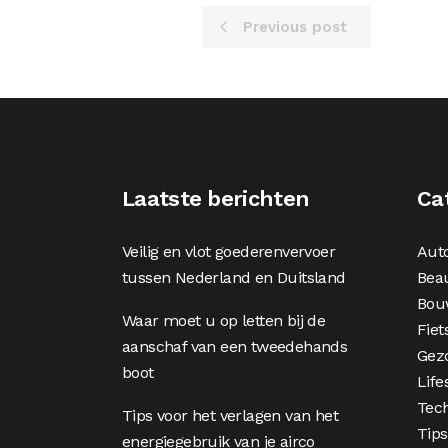
Previous post
Laatste berichten
Ca
Veilig en vlot goederenvervoer
Aut
tussen Nederland en Duitsland
Bea
Bou
Waar moet u op letten bij de
Fiet
aanschaf van een tweedehands
Gez
boot
Life
Tec
Tips voor het verlagen van het
Tips
energiegebruik van je airco