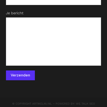
Je bericht
© COPYRIGHT
ARTIKELNU.NL
– POWERED BY:
WE TALK SEO