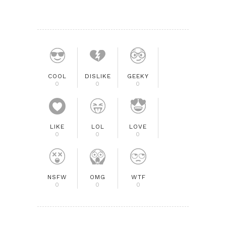
COOL
DISLIKE
GEEKY
0
0
0
LIKE
LOL
LOVE
0
0
0
NSFW
OMG
WTF
0
0
0