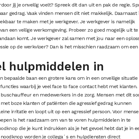
or jij je onveilig voelt? Spreek dit dan uit en pak de regie. S
haar gedrag. Vaak vinden mensen dit niet makkelijk. Daarnaast 
reekbaar te maken met je werkgever. Je werkgever is namelijk
 van een veilige werkomgeving. Probeer zo goed mogelijk uit te
 vandaan komt. Je werkgever zal samen met jou naar een oplos
ssie op de werkvloer? Dan is het misschien raadzaam om een
el hulpmiddelen in
epaalde baan een grotere kans om in een onveilige situatie 
functies waarbij je veel face to face contact hebt met klanten.
n buschauffeur en medewerkers in de zorg. Mensen met dit so
et boze klanten of patiënten die agressief gedrag kunnen
leine irritatie en loopt uit op een agressief persoon. Voor mens
roepen is het raadzaam om van te voren hulpmiddelen in te
oodknop
die je kunt indrukken als je het gevoel hebt dat je in e
n
noodknop worden je collega´s en hulpdiensten direct