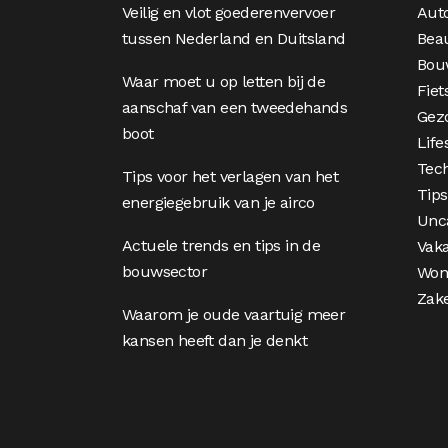
Veilig en vlot goederenvervoer
Aut
tussen Nederland en Duitsland
Bea
Bou
Waar moet u op letten bij de
Fiet
aanschaf van een tweedehands
Gez
boot
Life
Tec
Tips voor het verlagen van het
Tips
energiegebruik van je airco
Unc
Actuele trends en tips in de
Vaka
bouwsector
Won
Zake
Waarom je oude vaartuig meer
kansen heeft dan je denkt