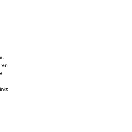
el
ren,
le
inkt