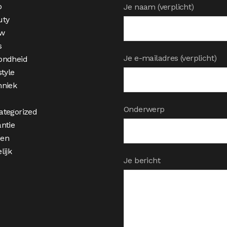
o
Je naam (verplicht)
uty
w
s
Je e-mailadres (verplicht)
ondheid
style
hniek
Onderwerp
ategorized
ntie
en
lijk
Je bericht