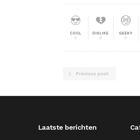
COOL
DISLIKE
GEEKY
0
0
0
Previous post
Laatste berichten
Ca