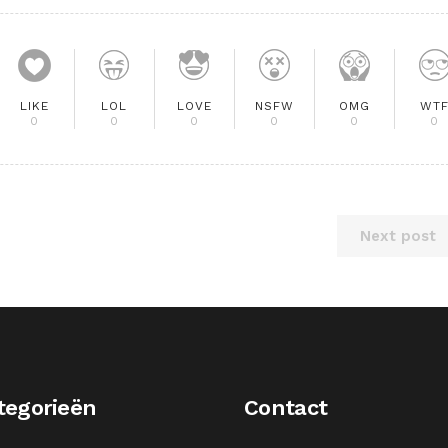
LIKE
LOL
LOVE
NSFW
OMG
WT
0
0
0
0
0
0
Next post
tegorieën
Contact