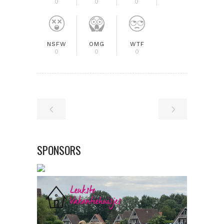
0
0
0
NSFW
OMG
WTF
0
0
0
SPONSORS