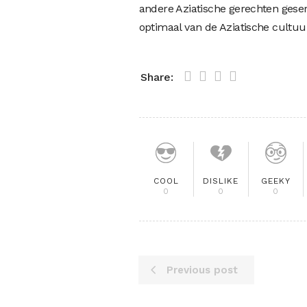
andere Aziatische gerechten geser
optimaal van de Aziatische cultuu
Share:
COOL
DISLIKE
GEEKY
0
0
0
Previous post