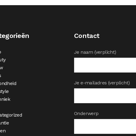
tegorieën
Contact
o
Je naam (verplicht)
uty
w
s
Je e-mailadres (verplicht)
ondheid
style
hniek
Onderwerp
ategorized
ntie
en