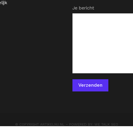
lijk
Je bericht
© COPYRIGHT
ARTIKELNU.NL
– POWERED BY:
WE TALK SEO