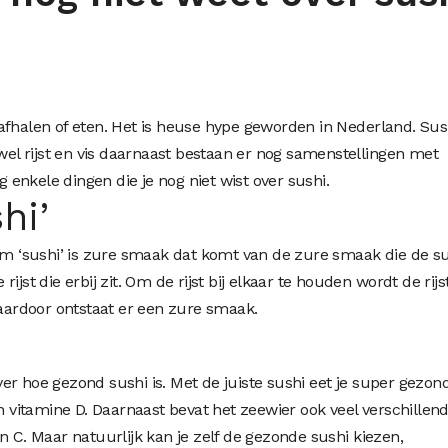
afhalen of eten. Het is heuse hype geworden in Nederland. Sush
 wel rijst en vis daarnaast bestaan er nog samenstellingen met
enkele dingen die je nog niet wist over sushi.
hi’
aam ‘sushi’ is zure smaak dat komt van de zure smaak die de s
ijst die erbij zit. Om de rijst bij elkaar te houden wordt de rijs
Daardoor ontstaat er een zure smaak.
r hoe gezond sushi is. Met de juiste sushi eet je super gezond
en vitamine D. Daarnaast bevat het zeewier ook veel verschillen
n C. Maar natuurlijk kan je zelf de gezonde sushi kiezen,