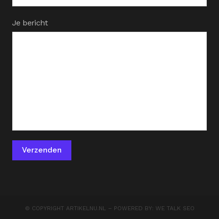
Je bericht
© COPYRIGHT
ARTIKELNU.NL
– POWERED BY:
WE TALK SEO