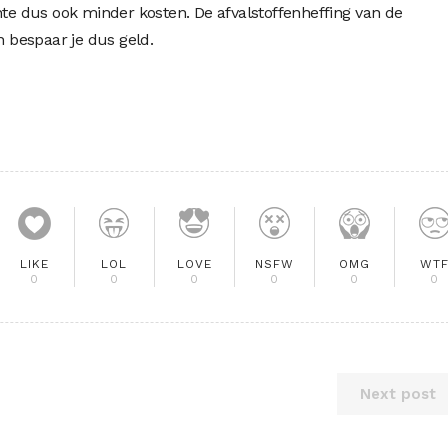
 dus ook minder kosten. De afvalstoffenheffing van de
bespaar je dus geld.
LIKE
LOL
LOVE
NSFW
OMG
WT
0
0
0
0
0
0
Next post