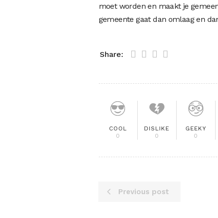
moet worden en maakt je gemeente
gemeente gaat dan omlaag en dan 
Share:
COOL
DISLIKE
GEEKY
0
0
0
Previous post