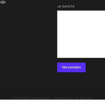
lijk
Je bericht
© COPYRIGHT
ARTIKELNU.NL
– POWERED BY:
WE TALK SEO