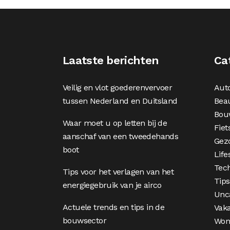
Laatste berichten
Ca
Veilig en vlot goederenvervoer
Aut
tussen Nederland en Duitsland
Bea
Bou
Waar moet u op letten bij de
Fiet
aanschaf van een tweedehands
Gez
boot
Life
Tec
Tips voor het verlagen van het
Tips
energiegebruik van je airco
Unc
Actuele trends en tips in de
Vaka
bouwsector
Won