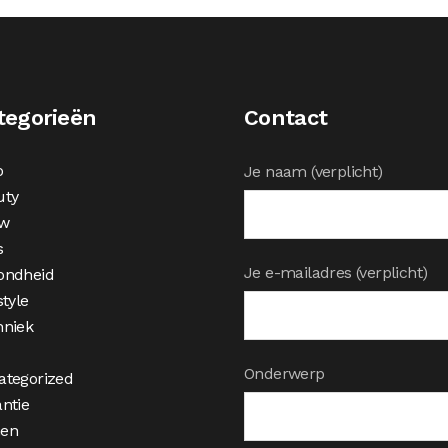
tegorieën
Contact
o
Je naam (verplicht)
uty
w
s
Je e-mailadres (verplicht)
ondheid
style
hniek
Onderwerp
ategorized
ntie
en