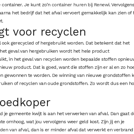
e container. Je kunt zo’n
container huren bij Renewi
. Vervolgen
waarna het bedrijf dat het afval vervoert gemakkelijk kan zien of 
t.
gt voor recyclen
val ook gerecycled of hergebruikt worden. Dat betekent dat het
n het geval van hergebruiken wordt het hele product
t, in het geval van recyclen worden bepaalde stoffen opnieu
euw product. Dat is goed, want die stoffen zijn er al en zo ho
en gewonnen te worden. De winning van nieuwe grondstoffen k
ruiken of recyclen van oude grondstoffen. Zo wordt dus een h
goedkoper
d je gemeente kwijt is aan het verwerken van afval. Dan gaat d
e omhoog, wat jou vervolgens weer geld kost. Zijn jij en je
den van afval
, dan is er minder afval dat verwerkt en verbrand