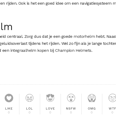
en rijden. Ook is het een goed idee om een navigatiesysteem 
elm
gheid centraal. Zorg dus dat je een goede
motorhelm
hebt. Naas
uidsoverlast tijdens het rijden. Wel zo fijn als je lange tochte
ld een
integraalhelm kopen bij Champion Helmets
.
LIKE
LOL
LOVE
NSFW
OMG
WT
0
0
0
0
0
0