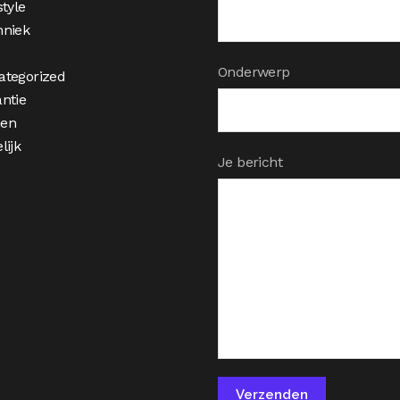
style
hniek
Onderwerp
ategorized
ntie
en
lijk
Je bericht