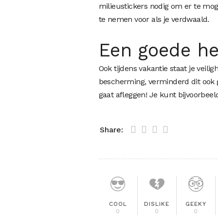
milieustickers nodig om er te mog
te nemen voor als je verdwaald.
Een goede h
Ook tijdens vakantie staat je veili
bescherming, verminderd dit ook gel
gaat afleggen! Je kunt bijvoorbee
Share:
COOL
DISLIKE
GEEKY
0
0
0