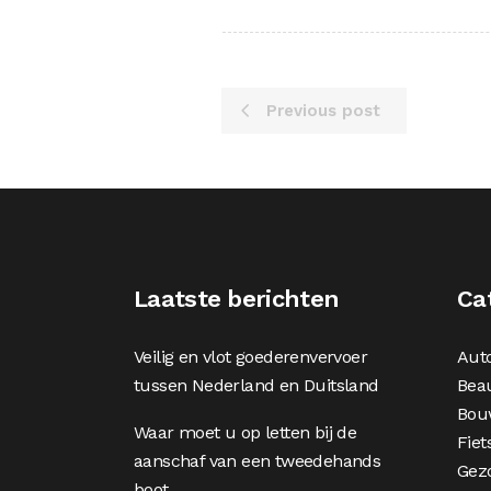
Previous post
Laatste berichten
Ca
Veilig en vlot goederenvervoer
Aut
tussen Nederland en Duitsland
Bea
Bou
Waar moet u op letten bij de
Fiet
aanschaf van een tweedehands
Gez
boot