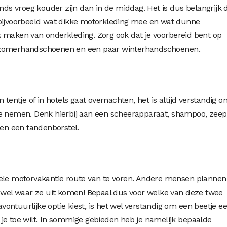
ends vroeg kouder zijn dan in de middag. Het is dus belangrijk 
 bijvoorbeeld wat dikke motorkleding mee en wat dunne
 maken van onderkleding. Zorg ook dat je voorbereid bent op
r zomerhandschoenen en een paar winterhandschoenen.
 tentje of in hotels gaat overnachten, het is altijd verstandig o
te nemen. Denk hierbij aan een scheerapparaat, shampoo, zeep
a en een tandenborstel.
e motorvakantie route van te voren. Andere mensen plannen
n wel waar ze uit komen! Bepaal dus voor welke van deze twee
 avontuurlijke optie kiest, is het wel verstandig om een beetje e
je toe wilt. In sommige gebieden heb je namelijk bepaalde