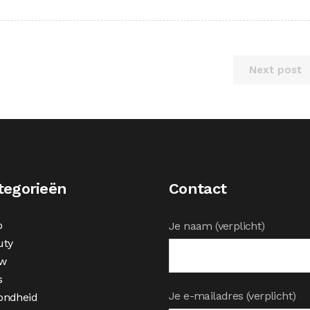
Next post
tegorieën
Contact
o
Je naam (verplicht)
uty
w
s
Je e-mailadres (verplicht)
ondheid