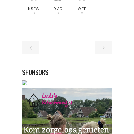
NSFW
OMG
WTF
0
0
0
SPONSORS