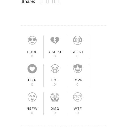
Share:
COOL
DISLIKE
GEEKY
0
0
0
LIKE
LOL
LOVE
0
0
0
NSFW
OMG
WTF
0
0
0