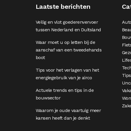
Laatste berichten
Ca
Veilig en vlot goederenvervoer
Aut
tussen Nederland en Duitsland
Bea
Bou
Waar moet u op letten bij de
Fiet
aanschaf van een tweedehands
Gez
boot
Life
Tec
Tips voor het verlagen van het
Tips
energiegebruik van je airco
Unc
Actuele trends en tips in de
Vaka
bouwsector
Won
Zake
Waarom je oude vaartuig meer
kansen heeft dan je denkt