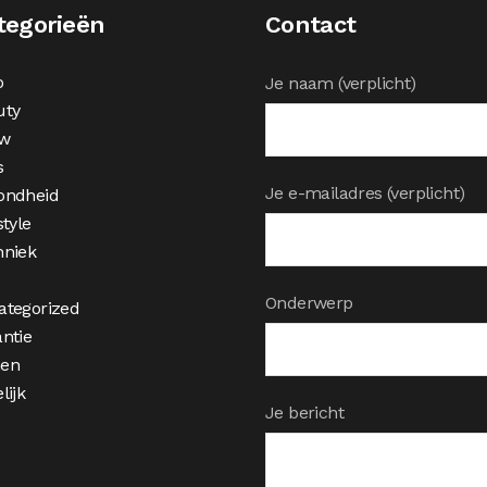
tegorieën
Contact
o
Je naam (verplicht)
uty
w
s
Je e-mailadres (verplicht)
ondheid
style
hniek
Onderwerp
ategorized
ntie
en
lijk
Je bericht