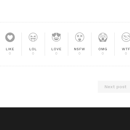
LIKE
LOL
LOVE
NSFW
OMG
WT
0
0
0
0
0
0
Next post