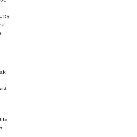
. De
st
n
aak
ast
t te
er