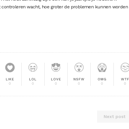
et controleren wacht, hoe groter de problemen kunnen worden 
LIKE
LOL
LOVE
NSFW
OMG
WT
0
0
0
0
0
0
Next post