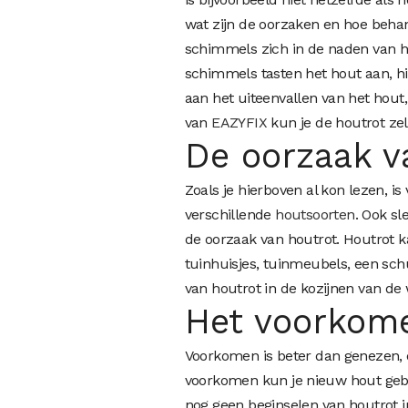
wat zijn de oorzaken en hoe beha
schimmels zich in de naden van he
schimmels tasten het hout aan, h
aan het uiteenvallen van het hout
van
EAZYFIX
kun je de houtrot zelf
De oorzaak v
Zoals je hierboven al kon lezen, i
verschillende
houtsoorten
. Ook sl
de oorzaak van houtrot. Houtrot k
tuinhuisjes, tuinmeubels, een sc
van houtrot in de kozijnen van de
Het voorkome
Voorkomen is beter dan genezen, da
voorkomen kun je nieuw hout gebru
nog geen beginselen van houtrot in