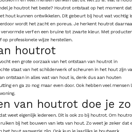
ndel je houtrot het beste? Houtrot ontstaat op het moment dat
t hout kunnen ontwikkelen. Dit gebeurt bij hout wat vochtig is
ierdoor wordt het zacht en poreus. Je herkent houtrot daarnaa
, vervormde verf en een bruine tot zwarte kleur. Met producte
 op professionele wijze herstellen.
an houtrot
s vocht een grote oorzaak van het ontstaan van houtrot in
echte staat van het schilderwerk of scheuren in het hout zijn v
an ontstaan in alles wat van hout is, denk dus aan houten
hutting en ga zo nog maar even door. Ook hebben veel mensen l
 woning.
n van houtrot doe je zo
t weet eigenlijk iedereen. Dit is ook zo bij houtrot. Om houtro
iken bij het bouwen van iets van hout. Zo weet je zeker dat 
 het hout aanwezig zijn. Ook kun je jaarlijks je houtwerk