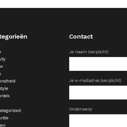
tegorieën
Contact
o
Je naam (verplicht)
uty
w
s
Je e-mailadres (verplicht)
ondheid
style
hniek
Onderwerp
ategorized
ntie
en