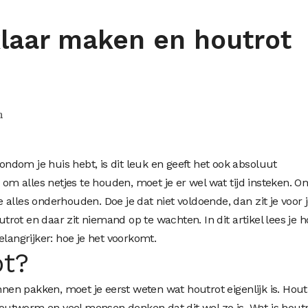
laar maken en houtrot
n
rondom je huis hebt, is dit leuk en geeft het ook absoluut
m alles netjes te houden, moet je er wel wat tijd insteken. O
alles onderhouden. Doe je dat niet voldoende, dan zit je voor 
ot en daar zit niemand op te wachten. In dit artikel lees je h
elangrijker: hoe je het voorkomt.
ot?
n pakken, moet je eerst weten wat houtrot eigenlijk is. Hout
 houtworm en veel mensen denken dat dit wel zo is. Wat is houtr