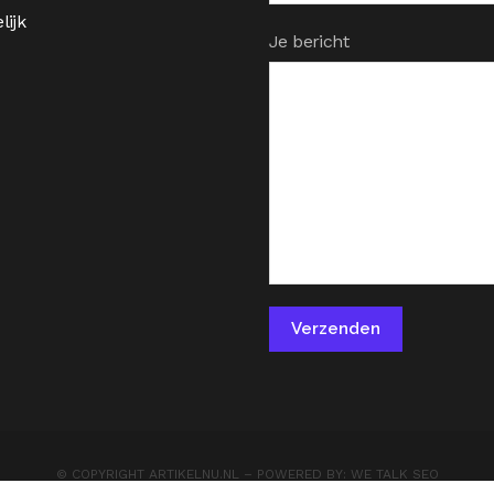
lijk
Je bericht
© COPYRIGHT
ARTIKELNU.NL
– POWERED BY:
WE TALK SEO