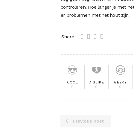
controleren. Hoe langer je met h
er problemen met het hout zijn.
Share:
COOL
DISLIKE
GEEKY
0
0
0
Previous post