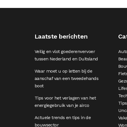
Laatste berichten
Ca
Veilig en vlot goederenvervoer
Aut
tussen Nederland en Duitsland
Bea
Bou
Waar moet u op letten bij de
Fiet
aanschaf van een tweedehands
Gez
boot
Life
Tec
Tips voor het verlagen van het
Tips
energiegebruik van je airco
Unc
Actuele trends en tips in de
Vaka
bouwsector
Won