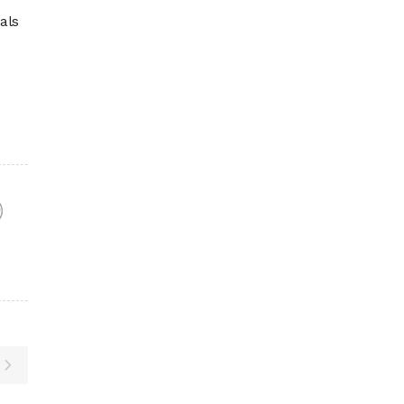
als
F