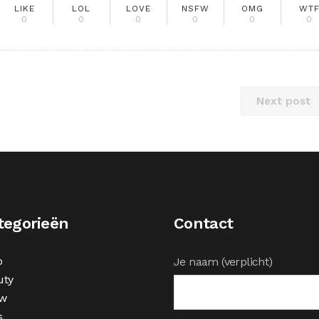
LIKE
LOL
LOVE
NSFW
OMG
WT
0
0
0
0
0
0
Next post
tegorieën
Contact
o
Je naam (verplicht)
uty
w
s