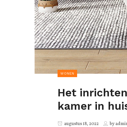
WONEN
Het inrichten
kamer in hui
augustus 18, 2022
by
admi