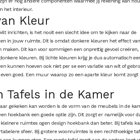
 zijn er nog andere componenten waarmee jij rekening kan ho
 het interieur.
van Kleur
lt inrichten, is het nooit een slecht idee om te kijken naar de
omen in jouw ruimte. Dit is omdat donkere kleuren het effect va
 maken. Dit kan voor sommigen een onprettig gevoel creëren, 
 donkere kleuren. Bij lichte kleuren krijg je dus automatisch ee
n kunnen hoeven ook niet per se een variatie van wit of gebr
et even goed. Een muur waarop zo een aparte kleur komt zorgt
 Tafels in de Kamer
ar gekeken kan worden is de vorm van de meubels in de kam
 hoekbank een goede optie zijn. Dit zorgt er namelijk voor d
n kleinere ruimtes ogen
design hoekbank
dan beter. Bij tafels k
abelere sfeer. Bij grotere woonruimtes is een rechthoekige taf
 aan kunnen eten. Een ronde tafel zorgt aan de andere kant v