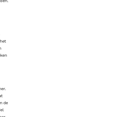
uden.
n
het
n
oken
er.
at
an de
el
oor