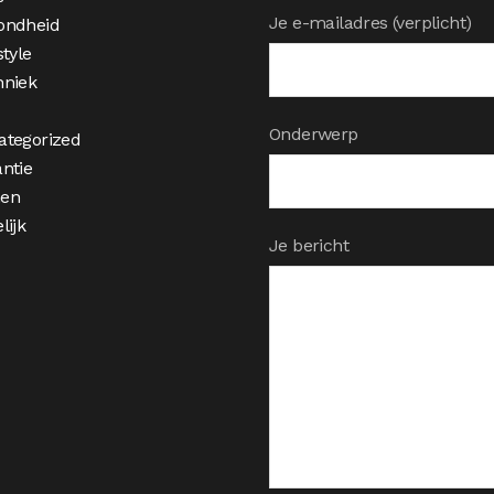
Je e-mailadres (verplicht)
ondheid
style
hniek
Onderwerp
ategorized
ntie
en
lijk
Je bericht