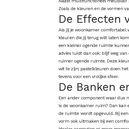
Naast multifunctioneel meubilair
Zoals de kleuren en de vormen van
De Effecten 
Als jij je woonkamer comfortabel wi
kleuren die jij terug wilt laten k
een kleiner ogende ruimte kunnen
advies luidt dan ook: blijf weg van
ruimer ogende ruimte. Deze kleure
wit te zijn; pastelkleuren doen h
tevens voor een vrolijke sfeer.
De Banken en
Een ander component waar dus na
Is de woonkamer ruim? Dan kan een
de ruimte wordt opgevuld. Bij ee
vorm ook uitmaken bij een comfort
idealer aangezien er meer mensen