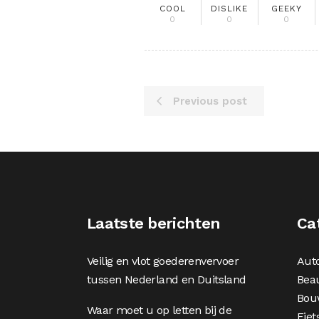
COOL
DISLIKE
GEEKY
0
0
0
Previous post
Laatste berichten
Ca
Veilig en vlot goederenvervoer
Aut
tussen Nederland en Duitsland
Bea
Bou
Waar moet u op letten bij de
Fiet