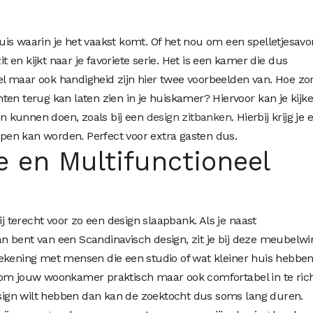
is waarin je het vaakst komt. Of het nou om een spelletjesav
it en kijkt naar je favoriete serie. Het is een kamer die dus
 maar ook handigheid zijn hier twee voorbeelden van. Hoe zor
ten terug kan laten zien in je huiskamer? Hiervoor kan je kijk
n kunnen doen, zoals bij een
design zitbanken
. Hierbij krijg je 
en kan worden. Perfect voor extra gasten dus.
e en Multifunctioneel
ij terecht voor zo een design slaapbank. Als je naast
 bent van een Scandinavisch design, zit je bij deze meubelwi
ekening met mensen die een studio of wat kleiner huis hebben
 om jouw woonkamer praktisch maar ook comfortabel in te rich
design wilt hebben dan kan de zoektocht dus soms lang duren.