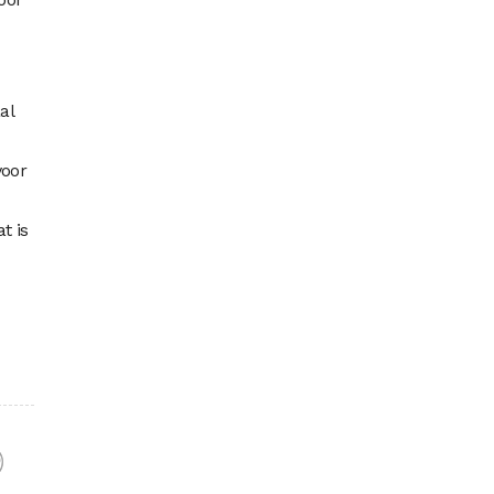
al
voor
t is