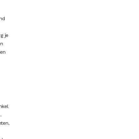
ond
g je
en
een
nkel
.
ten.