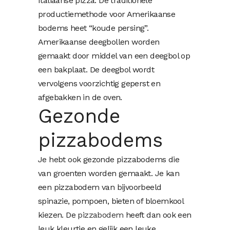
Italiaanse pizza. De traditionele
productiemethode voor Amerikaanse
bodems heet “koude persing”.
Amerikaanse deegbollen worden
gemaakt door middel van een deegbol op
een bakplaat. De deegbol wordt
vervolgens voorzichtig geperst en
afgebakken in de oven.
Gezonde
pizzabodems
Je hebt ook gezonde pizzabodems die
van groenten worden gemaakt. Je kan
een pizzabodem van bijvoorbeeld
spinazie, pompoen, bieten of bloemkool
kiezen. De
pizzabodem
heeft dan ook een
leuk kleurtje en gelijk een leuke