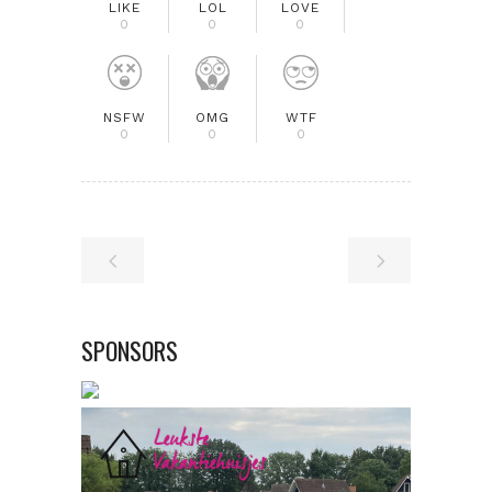
LIKE
LOL
LOVE
0
0
0
NSFW
OMG
WTF
0
0
0
SPONSORS