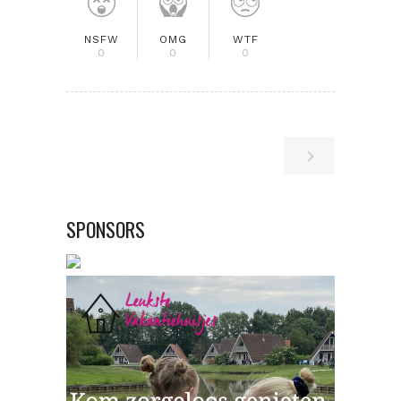
NSFW
OMG
WTF
0
0
0
SPONSORS