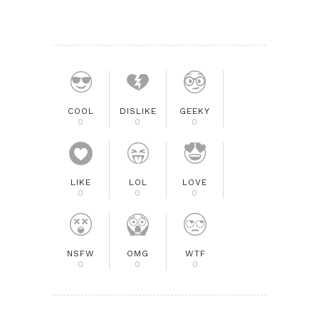
COOL
DISLIKE
GEEKY
0
0
0
LIKE
LOL
LOVE
0
0
0
NSFW
OMG
WTF
0
0
0