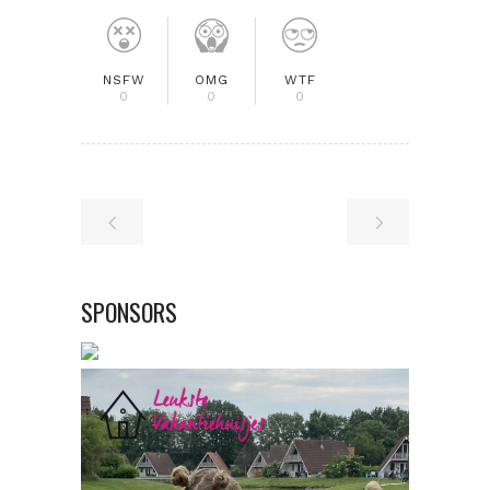
NSFW
OMG
WTF
0
0
0
SPONSORS