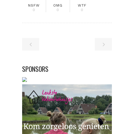
NSFW
OMG
WTF
0
0
0
SPONSORS