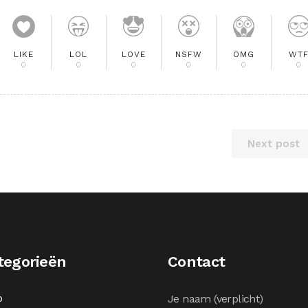
LIKE
LOL
LOVE
NSFW
OMG
WT
0
0
0
0
0
0
Next post
tegorieën
Contact
o
Je naam (verplicht)