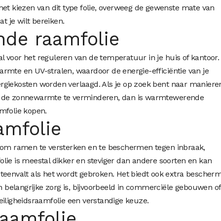
ij het kiezen van dit type folie, overweeg de gewenste mate van
at je wilt bereiken.
de raamfolie
 voor het reguleren van de temperatuur in je huis of kantoor.
rmte en UV-stralen, waardoor de energie-efficiëntie van je
rgiekosten worden verlaagd. Als je op zoek bent naar maniere
n de zonnewarmte te verminderen, dan is warmtewerende
mfolie kopen.
amfolie
n om ramen te versterken en te beschermen tegen inbraak,
lie is meestal dikker en steviger dan andere soorten en kan
teenvalt als het wordt gebroken. Het biedt ook extra bescher
en belangrijke zorg is, bijvoorbeeld in commerciële gebouwen of
eiligheidsraamfolie een verstandige keuze.
raamfolie