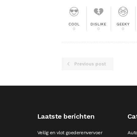
COOL
DISLIKE
GEEKY
0
0
0
Previous post
Laatste berichten
Ca
Veilig en vlot goederenvervoer
Aut