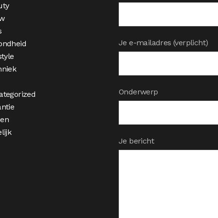
uty
w
s
Je e-mailadres (verplicht)
ondheid
style
hniek
Onderwerp
ategorized
ntie
en
lijk
Je bericht