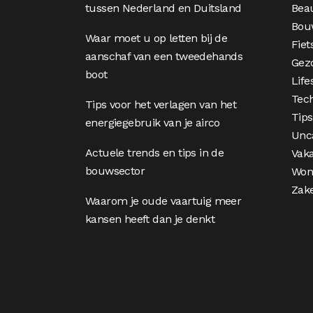
tussen Nederland en Duitsland
Bea
Bou
Waar moet u op letten bij de
Fiet
aanschaf van een tweedehands
Gez
boot
Life
Tec
Tips voor het verlagen van het
Tips
energiegebruik van je airco
Unc
Actuele trends en tips in de
Vaka
bouwsector
Won
Zake
Waarom je oude vaartuig meer
kansen heeft dan je denkt