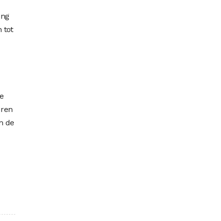
ing
 tot
te
uren
m de