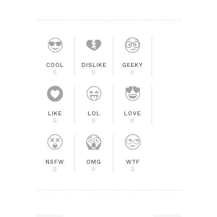
COOL
DISLIKE
GEEKY
0
0
0
LIKE
LOL
LOVE
0
0
0
NSFW
OMG
WTF
0
0
2