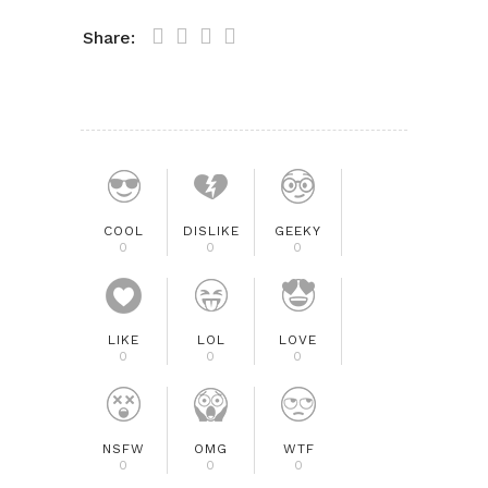
Share:
COOL
DISLIKE
GEEKY
0
0
0
LIKE
LOL
LOVE
0
0
0
NSFW
OMG
WTF
0
0
0