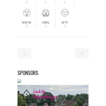
0
0
0
NSFW
OMG
WTF
0
0
0
SPONSORS