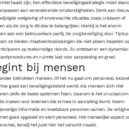
terhaald zijn. Een effectieve beveiligingsstrategie moet daa
d aanpassen aan veranderende omstandigheden. Denk aan nieu
ijzigde wetgeving of onverwachte situaties zoals crisissen of
 als de zorg is dit des te belangrijker. Hierbij is het enorm
aten aan een betrouwbare partij. De
zorgbeveiliging door Tiptop
van: ze bieden maatwerkoplossingen die niet alleen inspelen o
ticiperen op toekomstige risico’s. Zo ontstaat er een dynamis
ardprocedures en ruimte laat voor aanpassing en groei.
egint bij mensen
f zonder betrokken mensen. Of het nu gaat om personeel, bezoe
jk hoe goed een beveiligingsbeleid werkt. Als mensen zich niet
nnen zelfs de beste systemen falen. Daarom is het cruciaal om
ijk te maken voor iedereen die ermee in aanraking komt. Neem
 gevoelige informatie en kwetsbare personen samen. De
veilighe
t met goed opgeleid en alert personeel. Het menselijke aspect v
rschat, terwijl het juist hier het verschil maakt.