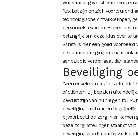
Wat vandaag werkt, kan morgen ach
flexibel zijn en zich voortduren
technologische ontwikkelingen, gew
personeelstekorten. Binnen sectoren
belangrijk om deze klus over te l
Safety
is hier een goed voorbeeld 
bestaande dreigingen, maar ook an
aanpak die verder gaat dan standa
Beveiliging b
Geen enkele strategie is effectie
of cliënten, zij bepalen uiteindeli
bewust zijn van hun eigen rol, ku
beveiliging tastbaar en begrijpel
bijvoorbeeld de zorg; hier komen
deze zorginstellingen
staat of val
beveiliging wordt daarbij vaak onde