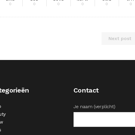
0
0
0
0
0
0
Next post
tegorieën
Contact
o
Je naam (verplicht)
uty
w
s