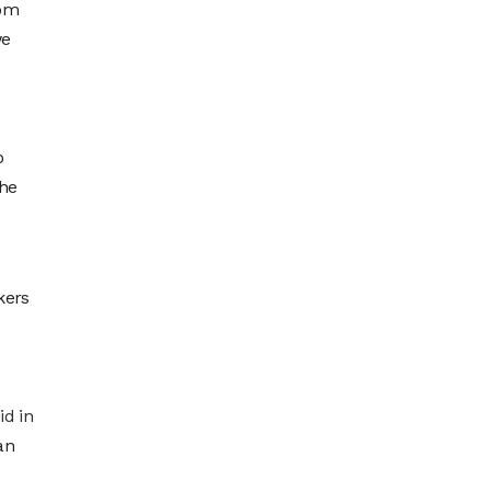
rom
we
p
che
kers
id in
an