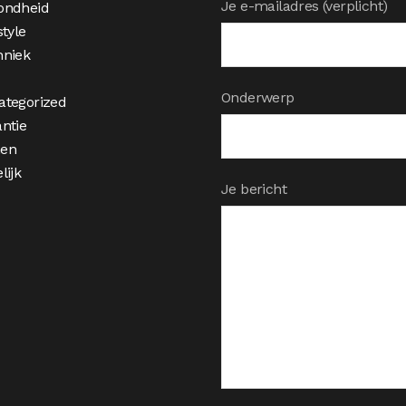
Je e-mailadres (verplicht)
ondheid
style
hniek
Onderwerp
ategorized
ntie
en
lijk
Je bericht