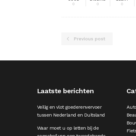
0
0
0
Previous post
Laatste berichten
Ca
Veilig en vlot goederenvervoer
Aut
tussen Nederland en Duitsland
Bea
Bou
Waar moet u op letten bij de
Fiet
aanschaf van een tweedehands