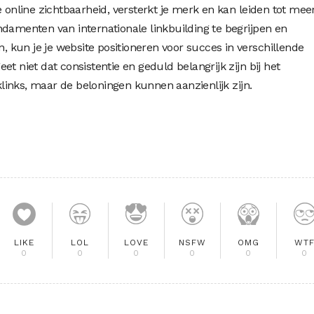
e online zichtbaarheid, versterkt je merk en kan leiden tot mee
ndamenten van internationale linkbuilding te begrijpen en
n, kun je je website positioneren voor succes in verschillende
t niet dat consistentie en geduld belangrijk zijn bij het
inks, maar de beloningen kunnen aanzienlijk zijn.
LIKE
LOL
LOVE
NSFW
OMG
WT
0
0
0
0
0
0