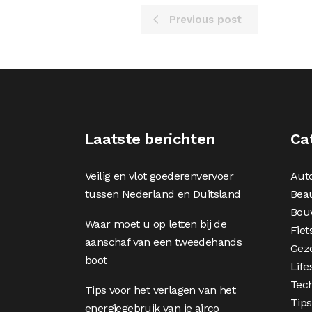
Previous post
Laatste berichten
Ca
Veilig en vlot goederenvervoer
Aut
tussen Nederland en Duitsland
Bea
Bou
Waar moet u op letten bij de
Fiet
aanschaf van een tweedehands
Gez
boot
Life
Tec
Tips voor het verlagen van het
Tips
energiegebruik van je airco