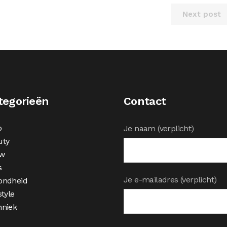
Next post
tegorieën
Contact
o
Je naam (verplicht)
uty
w
s
Je e-mailadres (verplicht)
ondheid
style
hniek