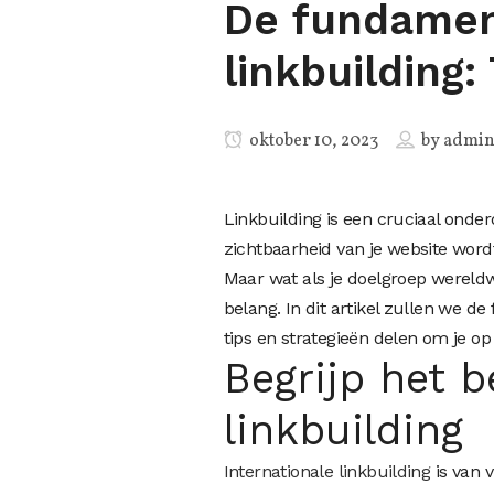
De fundament
linkbuilding:
oktober 10, 2023
by
admi
Linkbuilding is een cruciaal onde
zichtbaarheid van je website word
Maar wat als je doelgroep wereldwij
belang. In dit artikel zullen we d
tips en strategieën delen om je op
Begrijp het b
linkbuilding
Internationale linkbuilding
is van v