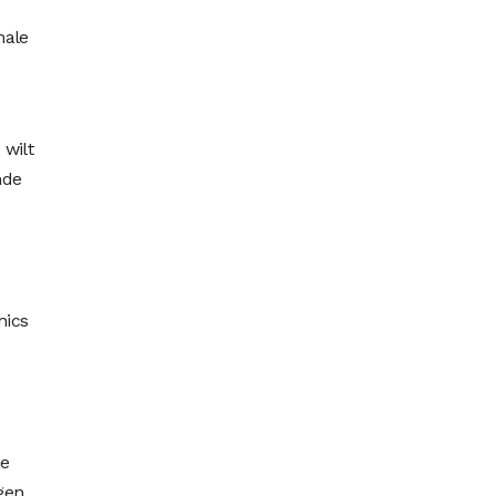
nale
 wilt
nde
hics
je
gen