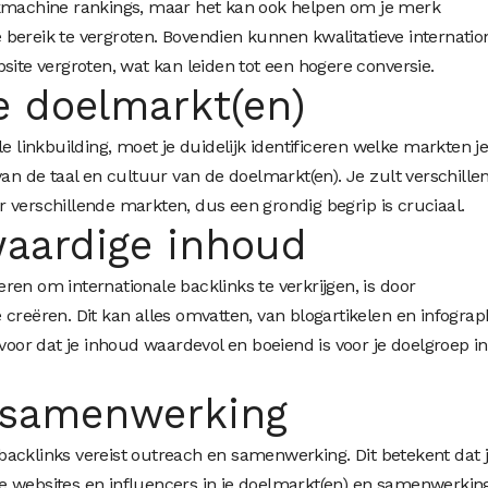
ekmachine rankings, maar het kan ook helpen om je merk
bereik te vergroten. Bovendien kunnen kwalitatieve internatio
site vergroten, wat kan leiden tot een hogere conversie.
je doelmarkt(en)
e linkbuilding, moet je duidelijk identificeren welke markten je
van de taal en cultuur van de doelmarkt(en). Je zult verschille
 verschillende markten, dus een grondig begrip is cruciaal.
aardige inhoud
en om internationale backlinks te verkrijgen, is door
creëren. Dit kan alles omvatten, van blogartikelen en infograp
rvoor dat je inhoud waardevol en boeiend is voor je doelgroep in
 samenwerking
acklinks vereist outreach en samenwerking. Dit betekent dat 
e websites en influencers in je doelmarkt(en) en samenwerkin