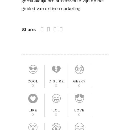
gemakkelijk om succesvol te zijn op het
gebied van online marketing.
Share:
COOL
DISLIKE
GEEKY
0
0
0
LIKE
LOL
LOVE
0
0
0