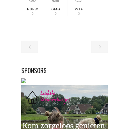
NSFW
OMG
WTF
0
0
0
SPONSORS