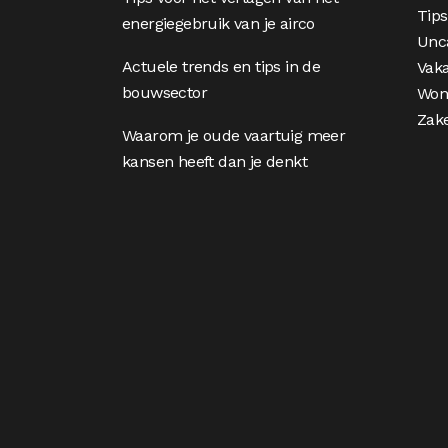
Tips
energiegebruik van je airco
Unc
Actuele trends en tips in de
Vaka
bouwsector
Won
Zake
Waarom je oude vaartuig meer
kansen heeft dan je denkt