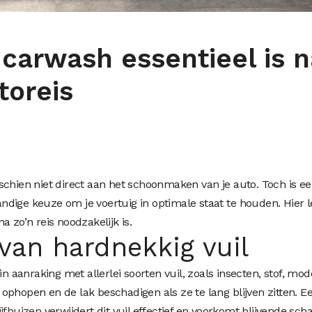
arwash essentieel is n
toreis
schien niet direct aan het schoonmaken van je auto. Toch is e
dige keuze om je voertuig in optimale staat te houden. Hier l
 zo’n reis noodzakelijk is.
van hardnekkig vuil
in aanraking met allerlei soorten vuil, zoals insecten, stof, mo
ophopen en de lak beschadigen als ze te lang blijven zitten. E
ijfhuizen
verwijdert dit vuil effectief en voorkomt blijvende sch