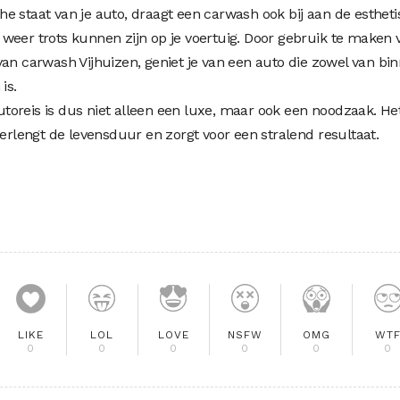
e staat van je auto, draagt een carwash ook bij aan de esthet
je weer trots kunnen zijn op je voertuig. Door gebruik te maken 
van carwash Vijhuizen, geniet je van een auto die zowel van bi
is.
oreis is dus niet alleen een luxe, maar ook een noodzaak. He
verlengt de levensduur en zorgt voor een stralend resultaat.
LIKE
LOL
LOVE
NSFW
OMG
WT
0
0
0
0
0
0