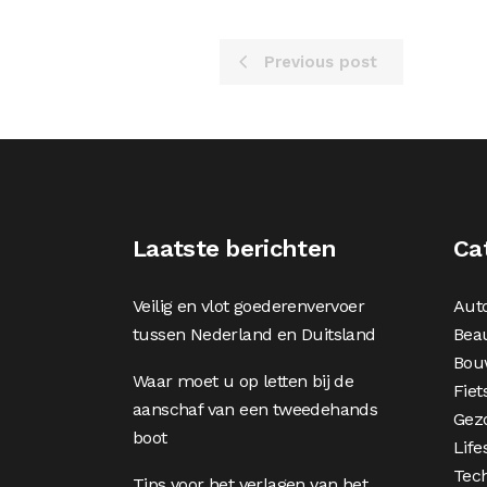
Previous post
Laatste berichten
Ca
Veilig en vlot goederenvervoer
Aut
tussen Nederland en Duitsland
Bea
Bou
Waar moet u op letten bij de
Fiet
aanschaf van een tweedehands
Gez
boot
Life
Tec
Tips voor het verlagen van het