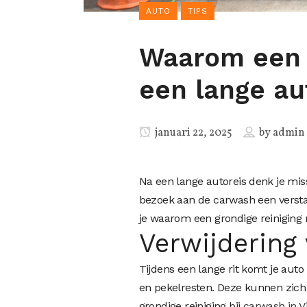
AUTO
TIPS
Waarom een c
een lange au
januari 22, 2025
by
admin
Na een lange autoreis denk je mis
bezoek aan de carwash een verstan
je waarom een grondige reiniging na
Verwijdering 
Tijdens een lange rit komt je auto 
en pekelresten. Deze kunnen zich 
grondige reiniging bij
carwash in V