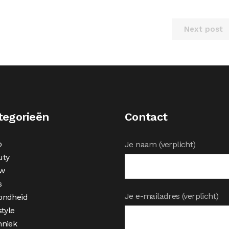
Next post
tegorieën
Contact
o
Je naam (verplicht)
uty
w
s
Je e-mailadres (verplicht)
ondheid
style
hniek