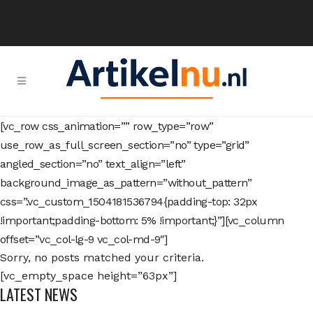
[vc_row css_animation=”” row_type=”row”
use_row_as_full_screen_section=”no” type=”grid”
angled_section=”no” text_align=”left”
background_image_as_pattern=”without_pattern”
css=”.vc_custom_1504181536794{padding-top: 32px
!important;padding-bottom: 5% !important;}”][vc_column
offset=”vc_col-lg-9 vc_col-md-9″]
Sorry, no posts matched your criteria.
[vc_empty_space height=”63px”]
LATEST NEWS