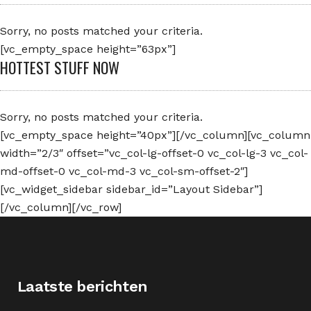
Sorry, no posts matched your criteria.
[vc_empty_space height=”63px”]
HOTTEST STUFF NOW
Sorry, no posts matched your criteria.
[vc_empty_space height=”40px”][/vc_column][vc_column
width=”2/3″ offset=”vc_col-lg-offset-0 vc_col-lg-3 vc_col-
md-offset-0 vc_col-md-3 vc_col-sm-offset-2″]
[vc_widget_sidebar sidebar_id=”Layout Sidebar”]
[/vc_column][/vc_row]
Laatste berichten