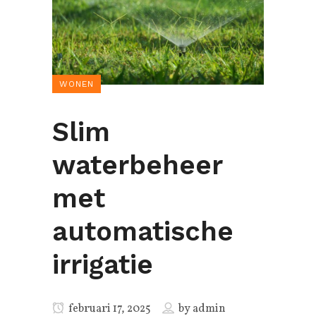
WONEN
Slim
waterbeheer
met
automatische
irrigatie
februari 17, 2025
by
admin