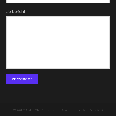
Je bericht
© COPYRIGHT
ARTIKELNU.NL
– POWERED BY:
WE TALK SEO