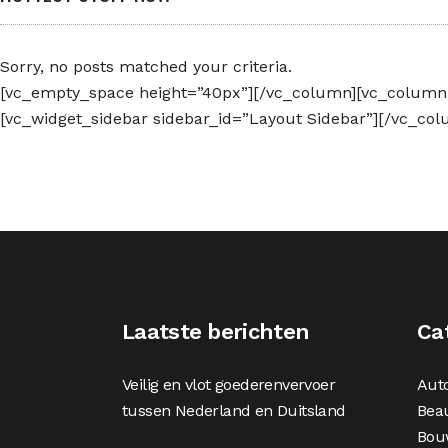
Sorry, no posts matched your criteria.
[vc_empty_space height=”40px”][/vc_column][vc_column wi
[vc_widget_sidebar sidebar_id=”Layout Sidebar”][/vc_col
Laatste berichten
Ca
Veilig en vlot goederenvervoer
Aut
tussen Nederland en Duitsland
Bea
Bou