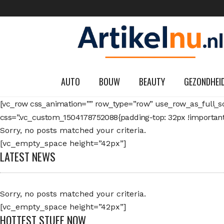
AUTO
BOUW
BEAUTY
GEZONDHEI
[vc_row css_animation=”” row_type=”row” use_row_as_full_sc
css=”.vc_custom_1504178752088{padding-top: 32px !important;
Sorry, no posts matched your criteria.
[vc_empty_space height=”42px”]
LATEST NEWS
Sorry, no posts matched your criteria.
[vc_empty_space height=”42px”]
HOTTEST STUFF NOW