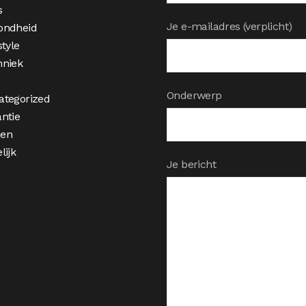
s
Je e-mailadres (verplicht)
ondheid
style
hniek
Onderwerp
ategorized
ntie
en
lijk
Je bericht