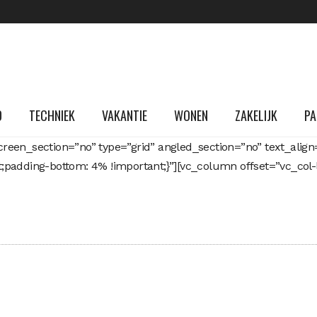
D
TECHNIEK
VAKANTIE
WONEN
ZAKELIJK
PA
reen_section=”no” type=”grid” angled_section=”no” text_alig
padding-bottom: 4% !important;}”][vc_column offset=”vc_col-