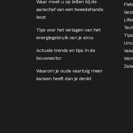
Waar moet u op letten bij de
Fiet
aanschaf van een tweedehands
Gez
boot
Life
Tec
Tips voor het verlagen van het
Tips
energiegebruik van je airco
Unc
Actuele trends en tips in de
Vaka
bouwsector
Won
Zake
Waarom je oude vaartuig meer
kansen heeft dan je denkt