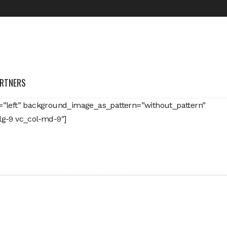
RTNERS
n=”left” background_image_as_pattern=”without_pattern”
lg-9 vc_col-md-9″]