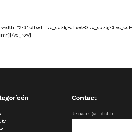
dth=”2/3″ offset=”vc_col-lg-offset-0 vc_col-lg-3 vc_col
umn][/vc_row]
tegorieën
Contact
o
Je naam (verplicht)
uty
w