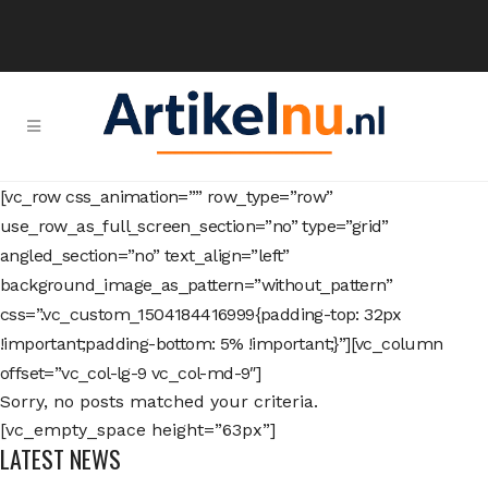
[vc_row css_animation=”” row_type=”row”
use_row_as_full_screen_section=”no” type=”grid”
angled_section=”no” text_align=”left”
background_image_as_pattern=”without_pattern”
css=”.vc_custom_1504184416999{padding-top: 32px
!important;padding-bottom: 5% !important;}”][vc_column
offset=”vc_col-lg-9 vc_col-md-9″]
Sorry, no posts matched your criteria.
[vc_empty_space height=”63px”]
LATEST NEWS