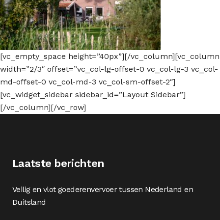
[vc_empty_space height=”40px”][/vc_column][vc_column
width=”2/3″ offset=”vc_col-lg-offset-0 vc_col-lg-3 vc_col-
md-offset-0 vc_col-md-3 vc_col-sm-offset-2″]
[vc_widget_sidebar sidebar_id=”Layout Sidebar”]
[/vc_column][/vc_row]
Laatste berichten
Veilig en vlot goederenvervoer tussen Nederland en
Duitsland