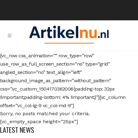
[vc_row css_animation=”” row_type=”row”
use_row_as_full_screen_section=”no” type=”grid”
angled_section=”no” text_align=”left”
background_image_as_pattern=”without_pattern”
css=”.vc_custom_1504170362006{padding-top: 32px
!important;padding-bottom: 4% !important;}”][vc_column
offset=”vc_col-lg-9 vc_col-md-9″]
Sorry, no posts matched your criteria.
[vc_empty_space height=”25px”]
LATEST NEWS