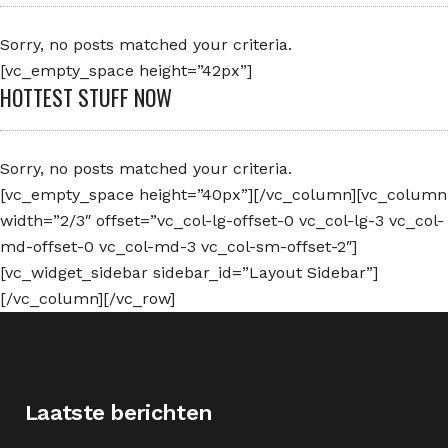
Sorry, no posts matched your criteria.
[vc_empty_space height=”42px”]
HOTTEST STUFF NOW
Sorry, no posts matched your criteria.
[vc_empty_space height=”40px”][/vc_column][vc_column
width=”2/3″ offset=”vc_col-lg-offset-0 vc_col-lg-3 vc_col-
md-offset-0 vc_col-md-3 vc_col-sm-offset-2″]
[vc_widget_sidebar sidebar_id=”Layout Sidebar”]
[/vc_column][/vc_row]
Laatste berichten