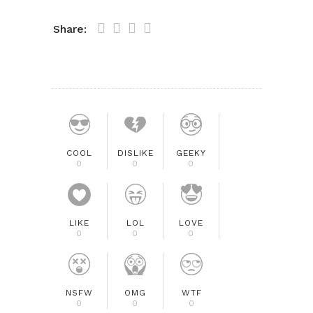
Share:
COOL
DISLIKE
GEEKY
0
0
0
LIKE
LOL
LOVE
0
0
0
NSFW
OMG
WTF
0
0
0