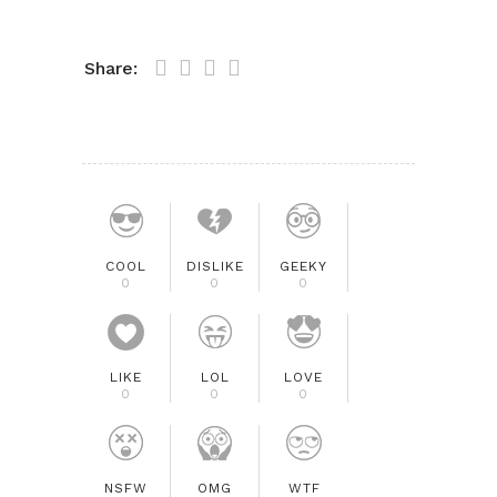
Share:
COOL
DISLIKE
GEEKY
0
0
0
LIKE
LOL
LOVE
0
0
0
NSFW
OMG
WTF