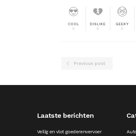
COOL
DISLIKE
GEEKY
0
0
0
Previous post
Laatste berichten
Ca
Veilig en vlot goederenvervoer
Aut