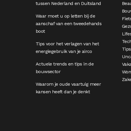
tussen Nederland en Duitsland
Bea
Bou
Waar moet u op letten bij de
Fiet
aanschaf van een tweedehands
Gez
boot
Life
Tec
Tips voor het verlagen van het
Tips
energiegebruik van je airco
Unc
Actuele trends en tips in de
Vaka
bouwsector
Won
Zake
Waarom je oude vaartuig meer
kansen heeft dan je denkt