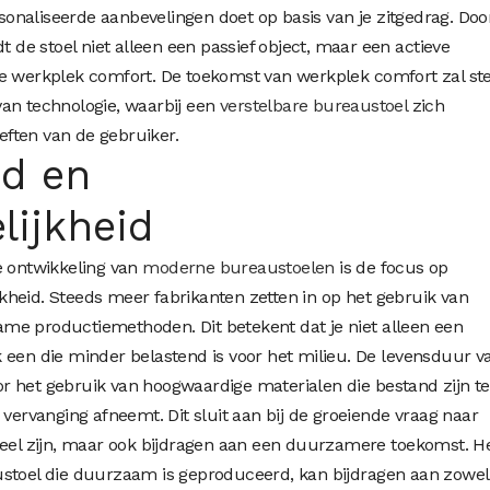
naliseerde aanbevelingen doet op basis van je zitgedrag. Doo
t de stoel niet alleen een passief object, maar een actieve
je werkplek comfort. De toekomst van werkplek comfort zal st
van technologie, waarbij een
verstelbare bureaustoel
zich
ften van de gebruiker.
d en
lijkheid
e ontwikkeling van
moderne bureaustoelen
is de focus op
heid. Steeds meer fabrikanten zetten in op het gebruik van
me productiemethoden. Dit betekent dat je niet alleen een
 een die minder belastend is voor het milieu. De levensduur v
r het gebruik van hoogwaardige materialen die bestand zijn t
 vervanging afneemt. Dit sluit aan bij de groeiende vraag naar
neel zijn, maar ook bijdragen aan een duurzamere toekomst. H
ustoel die duurzaam is geproduceerd, kan bijdragen aan zowel 