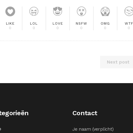
LIKE
LOL
LOVE
NSFW
OMG
WT
0
0
0
0
0
0
Next post
tegorieën
Contact
o
Je naam (verplicht)