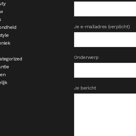
uty
w
s
Je e-mailadres (verplicht)
ondheid
style
hniek
Onderwerp
ategorized
ntie
en
lijk
Je bericht